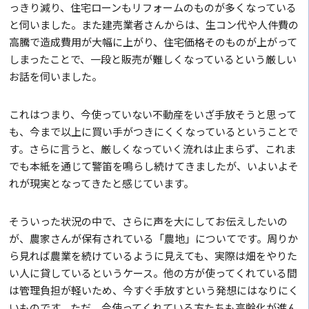
っきり減り、住宅ローンもリフォームのものが多くなっている
と伺いました。また建売業者さんからは、生コン代や人件費の
高騰で造成費用が大幅に上がり、住宅価格そのものが上がって
しまったことで、一段と販売が難しくなっているという厳しい
お話を伺いました。
これはつまり、今使っていない不動産をいざ手放そうと思って
も、今まで以上に買い手がつきにくくなっているということで
す。さらに言うと、厳しくなっていく流れは止まらず、これま
でも本紙を通じて警笛を鳴らし続けてきましたが、いよいよそ
れが現実となってきたと感じています。
そういった状況の中で、さらに声を大にしてお伝えしたいの
が、農家さんが保有されている「農地」についてです。周りか
ら見れば農業を続けているように見えても、実際は畑をやりた
い人に貸しているというケース。他の方が使ってくれている間
は管理負担が軽いため、今すぐ手放すという発想にはなりにく
いものです。ただ、今使ってくれている方たちも高齢化が進ん