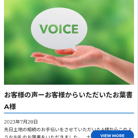
お客様の声ーお客様からいただいたお葉書
A様
2023年7月28日
先日土地の相続のお手伝いをさせていただいたA様からこのよ
VIEW MORE
うなお礼のお葉書をいただきました。 土地相続の手続…