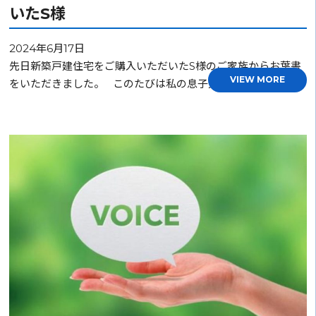
いたS様
2024年6月17日
先日新築戸建住宅をご購入いただいたS様のご家族からお葉書
VIEW MORE
をいただきました。 このたびは私の息子夫婦の大きな…