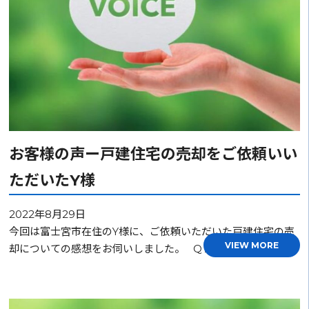
お客様の声ー戸建住宅の売却をご依頼いい
ただいたY様
2022年8月29日
今回は富士宮市在住のY様に、ご依頼いただいた戸建住宅の売
VIEW MORE
却についての感想をお伺いしました。 Q１．不動産の…