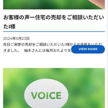
お客様の声ー住宅の売却をご相談いただい
たI様
2024年5月23日
先日ご実家の売却をご相談いただいたI様からお手紙をいただ
VIEW MORE
きました。 柚木さんには毎月おたよりを送っていただ…