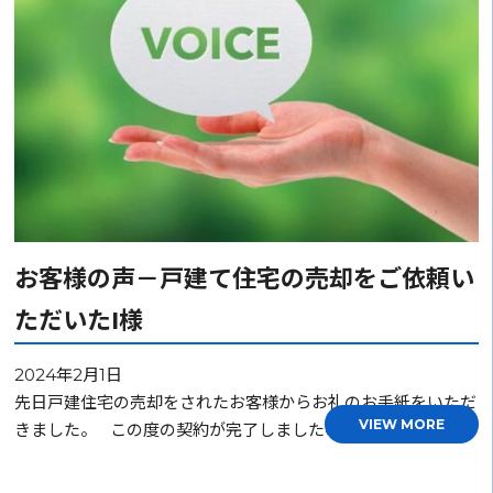
お客様の声－戸建て住宅の売却をご依頼い
ただいたI様
2024年2月1日
先日戸建住宅の売却をされたお客様からお礼のお手紙をいただ
VIEW MORE
きました。 この度の契約が完了しました事、心より感…